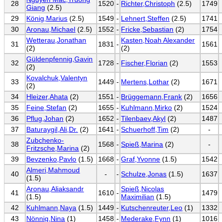
28
1520
-
Richter,Christoph
(2.5)
1749
Giang
(2.5)
29
König,Marius
(2.5)
1549
-
Lehnert,Steffen
(2.5)
1741
30
Aronau,Michael
(2.5)
1552
-
Fricke,Sebastian
(2)
1754
Wetterau,Jonathan
Kasten,Noah Alexander
31
1831
-
1561
(2)
(2)
Güldenpfennig,Gavin
32
1728
-
Fischer,Florian
(2)
1553
(2)
Kovalchuk,Valentyn
33
1449
-
Mertens,Lothar
(2)
1671
(2)
34
Hleizer,Ahata
(2)
1551
-
Brüggemann,Frank
(2)
1656
35
Feine,Stefan
(2)
1655
-
Kuhlmann,Mirko
(2)
1524
36
Pflug,Johan
(2)
1652
-
Tilenbaev,Akyl
(2)
1487
37
Baturaygil,Ali,Dr.
(2)
1641
-
Schuerhoff,Tim
(2)
-
Zubchenko-
38
1568
-
Spieß,Marina
(2)
-
Fritzsche,Marina
(2)
39
Bevzenko,Pavlo
(1.5)
1668
-
Graf,Yvonne
(1.5)
1542
Almeri,Mahmoud
40
-
-
Schulze,Jonas
(1.5)
1637
(1.5)
Aronau,Aliaksandr
Spieß,Nicolas
41
1610
-
1479
(1.5)
Maximilian
(1.5)
42
Kuhlmann,Naya
(1.5)
1449
-
Kutschenreuter,Leo
(1)
1332
43
Nönnig,Nina
(1)
1458
-
Mederake,Fynn
(1)
1016