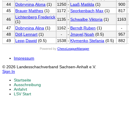
44
Dobrynina,Alona
(1)
1250
-
Laaß,Matilda
(1)
900
45
Brauer,Matthes
(1)
1172
-
Sporkenbach,Max
(1)
817
Lichtenberg,Frederick
46
1135
-
Schwalbe,Viktoria
(1)
1163
(1)
47
Dobrynina,Alina
(1)
1162
-
Berndt,Ruben
(1)
-
48
Döll,Lennart
(1)
-
-
Jmayel,Noah
(0.5)
957
49
Lepp,Dawid
(0.5)
1538
-
Klymenko,Stefania
(0.5)
882
Powered by
ChessLeagueManager
Impressum
© 2026 Landesschachverband Sachsen-Anhalt e.V.
Sign In
Startseite
Ausschreibung
Anfahrt
LSV Start