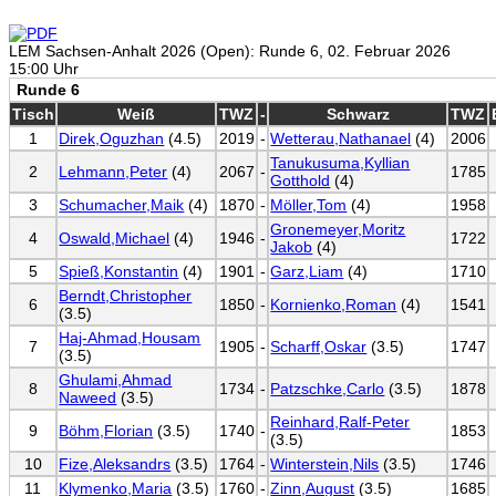
LEM Sachsen-Anhalt 2026 (Open): Runde 6, 02. Februar 2026
15:00 Uhr
Runde 6
Tisch
Weiß
TWZ
-
Schwarz
TWZ
1
Direk,Oguzhan
(4.5)
2019
-
Wetterau,Nathanael
(4)
2006
Tanukusuma,Kyllian
2
Lehmann,Peter
(4)
2067
-
1785
Gotthold
(4)
3
Schumacher,Maik
(4)
1870
-
Möller,Tom
(4)
1958
Gronemeyer,Moritz
4
Oswald,Michael
(4)
1946
-
1722
Jakob
(4)
5
Spieß,Konstantin
(4)
1901
-
Garz,Liam
(4)
1710
Berndt,Christopher
6
1850
-
Kornienko,Roman
(4)
1541
(3.5)
Haj-Ahmad,Housam
7
1905
-
Scharff,Oskar
(3.5)
1747
(3.5)
Ghulami,Ahmad
8
1734
-
Patzschke,Carlo
(3.5)
1878
Naweed
(3.5)
Reinhard,Ralf-Peter
9
Böhm,Florian
(3.5)
1740
-
1853
(3.5)
10
Fize,Aleksandrs
(3.5)
1764
-
Winterstein,Nils
(3.5)
1746
11
Klymenko,Maria
(3.5)
1760
-
Zinn,August
(3.5)
1685