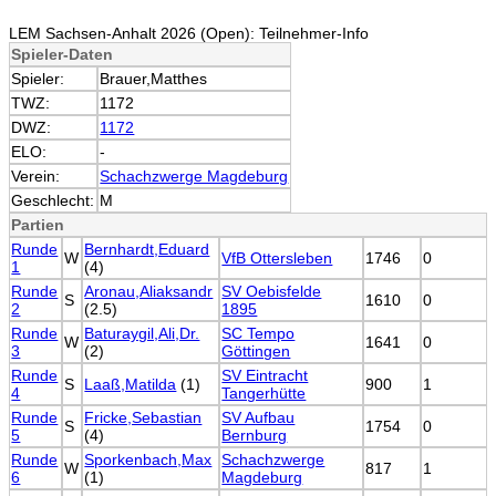
LEM Sachsen-Anhalt 2026 (Open): Teilnehmer-Info
Spieler-Daten
Spieler:
Brauer,Matthes
TWZ:
1172
DWZ:
1172
ELO:
-
Verein:
Schachzwerge Magdeburg
Geschlecht:
M
Partien
Runde
Bernhardt,Eduard
W
VfB Ottersleben
1746
0
1
(4)
Runde
Aronau,Aliaksandr
SV Oebisfelde
S
1610
0
2
(2.5)
1895
Runde
Baturaygil,Ali,Dr.
SC Tempo
W
1641
0
3
(2)
Göttingen
Runde
SV Eintracht
S
Laaß,Matilda
(1)
900
1
4
Tangerhütte
Runde
Fricke,Sebastian
SV Aufbau
S
1754
0
5
(4)
Bernburg
Runde
Sporkenbach,Max
Schachzwerge
W
817
1
6
(1)
Magdeburg