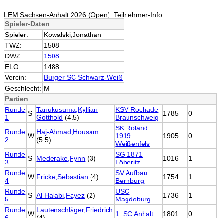
LEM Sachsen-Anhalt 2026 (Open): Teilnehmer-Info
Spieler-Daten
Spieler:
Kowalski,Jonathan
TWZ:
1508
DWZ:
1508
ELO:
1488
Verein:
Burger SC Schwarz-Weiß
Geschlecht:
M
Partien
Runde
Tanukusuma,Kyllian
KSV Rochade
S
1785
0
1
Gotthold
(4.5)
Braunschweig
SK Roland
Runde
Haj-Ahmad,Housam
W
1919
1905
0
2
(5.5)
Weißenfels
Runde
SG 1871
S
Mederake,Fynn
(3)
1016
1
3
Löberitz
Runde
SV Aufbau
W
Fricke,Sebastian
(4)
1754
1
4
Bernburg
Runde
USC
S
Al Halabi,Fayez
(2)
1736
1
5
Magdeburg
Runde
Lautenschläger,Friedrich
W
1. SC Anhalt
1801
0
6
(4)