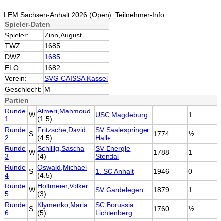
LEM Sachsen-Anhalt 2026 (Open): Teilnehmer-Info
Spieler-Daten
Spieler:
Zinn,August
TWZ:
1685
DWZ:
1685
ELO:
1682
Verein:
SVG CAISSA Kassel
Geschlecht:
M
Partien
Runde
Almeri,Mahmoud
W
USC Magdeburg
1
1
(1.5)
Runde
Fritzsche,David
SV Saalespringer
S
1774
½
2
(4.5)
Halle
Runde
Schillig,Sascha
SV Energie
W
1788
1
3
(4)
Stendal
Runde
Oswald,Michael
S
1. SC Anhalt
1946
0
4
(4.5)
Runde
Holtmeier,Volker
W
SV Gardelegen
1879
1
5
(3)
Runde
Klymenko,Maria
SC Borussia
S
1760
½
6
(5)
Lichtenberg