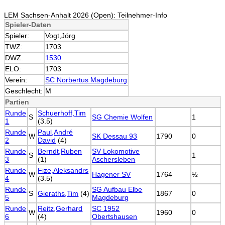
LEM Sachsen-Anhalt 2026 (Open): Teilnehmer-Info
Spieler-Daten
Spieler:
Vogt,Jörg
TWZ:
1703
DWZ:
1530
ELO:
1703
Verein:
SC Norbertus Magdeburg
Geschlecht:
M
Partien
Runde
Schuerhoff,Tim
S
SG Chemie Wolfen
1
1
(3.5)
Runde
Paul,André
W
SK Dessau 93
1790
0
2
David
(4)
Runde
Berndt,Ruben
SV Lokomotive
S
1
3
(1)
Aschersleben
Runde
Fize,Aleksandrs
W
Hagener SV
1764
½
4
(3.5)
Runde
SG Aufbau Elbe
S
Gieraths,Tim
(4)
1867
0
5
Magdeburg
Runde
Reitz,Gerhard
SC 1952
W
1960
0
6
(4)
Obertshausen