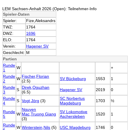
LEM Sachsen-Anhalt 2026 (Open): Teilnehmer-Info
Spieler-Daten
Spieler:
Fize,Aleksandrs
TWZ:
1764
DWZ:
1696
ELO:
1764
Verein:
Hagener SV
Geschlecht:
M
Partien
Runde
W
+
1
Runde
Fischer,Florian
W
SV Bückeburg
1553
1
2
(2.5)
Runde
Direk,Oguzhan
S
Hagener SV
2019
0
3
(6.5)
Runde
SC Norbertus
S
Vogt,Jörg
(3)
1703
½
4
Magdeburg
Nguyen
Runde
SV Lokomotive
W
Mac,Truong Giang
1520
1
5
Aschersleben
(3)
Runde
W
Winterstein,Nils
(5)
USC Magdeburg
1746
0
6