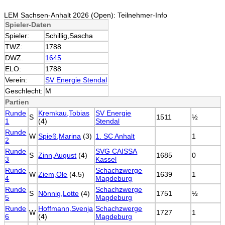
LEM Sachsen-Anhalt 2026 (Open): Teilnehmer-Info
Spieler-Daten
Spieler:
Schillig,Sascha
TWZ:
1788
DWZ:
1645
ELO:
1788
Verein:
SV Energie Stendal
Geschlecht:
M
Partien
Runde
Kremkau,Tobias
SV Energie
S
1511
½
1
(4)
Stendal
Runde
W
Spieß,Marina
(3)
1. SC Anhalt
1
2
Runde
SVG CAISSA
S
Zinn,August
(4)
1685
0
3
Kassel
Runde
Schachzwerge
W
Ziem,Ole
(4.5)
1639
1
4
Magdeburg
Runde
Schachzwerge
S
Nönnig,Lotte
(4)
1751
½
5
Magdeburg
Runde
Hoffmann,Svenja
Schachzwerge
W
1727
1
6
(4)
Magdeburg