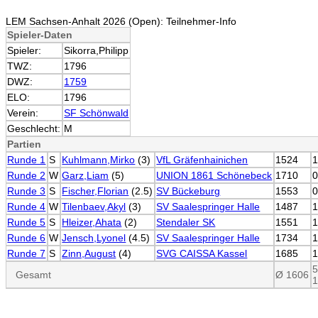
LEM Sachsen-Anhalt 2026 (Open): Teilnehmer-Info
Spieler-Daten
Spieler:
Sikorra,Philipp
TWZ:
1796
DWZ:
1759
ELO:
1796
Verein:
SF Schönwald
Geschlecht:
M
Partien
Runde 1
S
Kuhlmann,Mirko
(3)
VfL Gräfenhainichen
1524
Runde 2
W
Garz,Liam
(5)
UNION 1861 Schönebeck
1710
Runde 3
S
Fischer,Florian
(2.5)
SV Bückeburg
1553
Runde 4
W
Tilenbaev,Akyl
(3)
SV Saalespringer Halle
1487
Runde 5
S
Hleizer,Ahata
(2)
Stendaler SK
1551
Runde 6
W
Jensch,Lyonel
(4.5)
SV Saalespringer Halle
1734
Runde 7
S
Zinn,August
(4)
SVG CAISSA Kassel
1685
5
Gesamt
Ø 1606
1