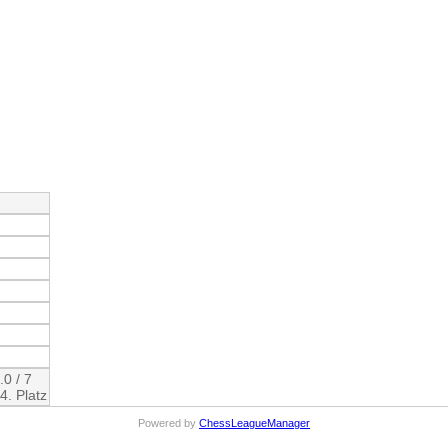
1
0
0
1
1
1
1
.0 / 7
4. Platz
Powered by
ChessLeagueManager