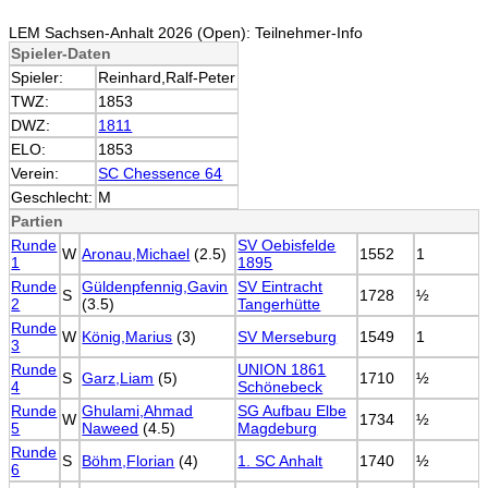
LEM Sachsen-Anhalt 2026 (Open): Teilnehmer-Info
Spieler-Daten
Spieler:
Reinhard,Ralf-Peter
TWZ:
1853
DWZ:
1811
ELO:
1853
Verein:
SC Chessence 64
Geschlecht:
M
Partien
Runde
SV Oebisfelde
W
Aronau,Michael
(2.5)
1552
1
1
1895
Runde
Güldenpfennig,Gavin
SV Eintracht
S
1728
½
2
(3.5)
Tangerhütte
Runde
W
König,Marius
(3)
SV Merseburg
1549
1
3
Runde
UNION 1861
S
Garz,Liam
(5)
1710
½
4
Schönebeck
Runde
Ghulami,Ahmad
SG Aufbau Elbe
W
1734
½
5
Naweed
(4.5)
Magdeburg
Runde
S
Böhm,Florian
(4)
1. SC Anhalt
1740
½
6