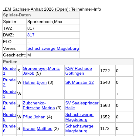
LEM Sachsen-Anhalt 2026 (Open): Teilnehmer-Info
Spieler-Daten
Spieler:
Sporkenbach,Max
TWZ:
817
DWZ:
817
ELO:
-
Verein:
Schachzwerge Magdeburg
Geschlecht:
M
Partien
Runde
Gronemeyer,Moritz
KSV Rochade
S
1722
0
1
Jakob
(5)
Göttingen
Runde
W
Hüther,Björn
(3)
SK Münster 32
1548
0
2
Runde
W
+
3
Runde
Zubchenko-
SV Saalespringer
S
1568
0
4
Fritzsche,Marina
(3)
Halle
Runde
Schachzwerge
W
Pflug,Johan
(4)
1652
0
5
Magdeburg
Runde
Schachzwerge
S
Brauer,Matthes
(2)
1172
0
6
Magdeburg