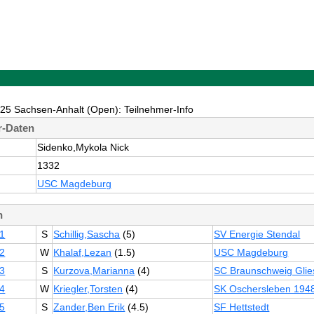
5 Sachsen-Anhalt (Open): Teilnehmer-Info
r-Daten
:
Sidenko,Mykola Nick
1332
USC Magdeburg
n
1
S
Schillig,Sascha
(5)
SV Energie Stendal
2
W
Khalaf,Lezan
(1.5)
USC Magdeburg
3
S
Kurzova,Marianna
(4)
SC Braunschweig Glie
4
W
Kriegler,Torsten
(4)
SK Oschersleben 194
5
S
Zander,Ben Erik
(4.5)
SF Hettstedt