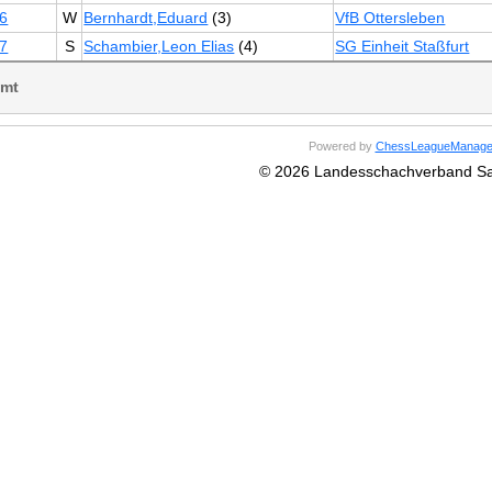
6
W
Bernhardt,Eduard
(3)
VfB Ottersleben
7
S
Schambier,Leon Elias
(4)
SG Einheit Staßfurt
mt
Powered by
ChessLeagueManage
© 2026 Landesschachverband Sa