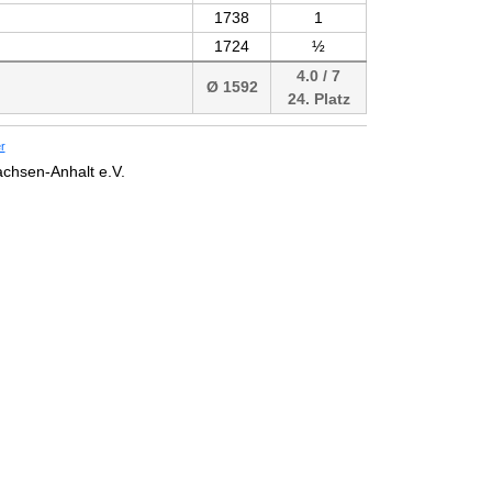
1738
1
1724
½
4.0 / 7
Ø 1592
24. Platz
r
chsen-Anhalt e.V.