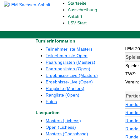
Startseite
Ausschreibung
Anfahrt
LSV Start
Turnierinformation
LEM 202
Teilnehmerliste Masters
Teilnehmerliste Open
Spiele
Paarungslisten (Masters)
Spieler
Paarungslisten (Open)
TWZ:
Ergebnisse-Live (Masters)
Ergebnisse-Live (Open)
Verein:
Rangliste (Masters)
Rangliste (Open)
Partie
Fotos
Runde 
Livepartien
Runde 
Masters (Lichess)
Runde 
Open (Lichess)
Runde 
Masters (Chessbase)
Runde 