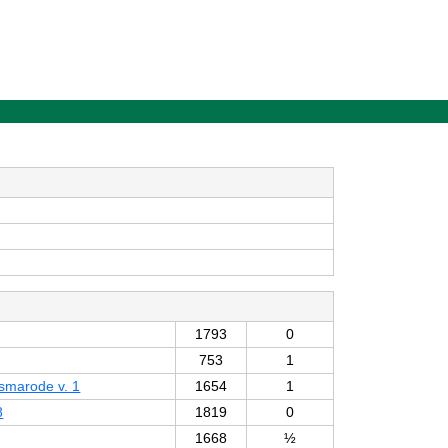
1793
0
753
1
smarode v. 1
1654
1
8
1819
0
1668
½