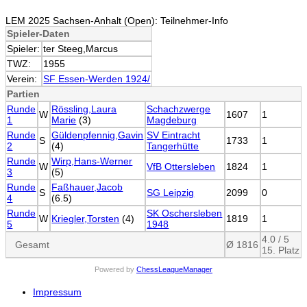
LEM 2025 Sachsen-Anhalt (Open): Teilnehmer-Info
Spieler-Daten
Spieler:
ter Steeg,Marcus
TWZ:
1955
Verein:
SF Essen-Werden 1924/
Partien
Runde
Rössling,Laura
Schachzwerge
W
1607
1
1
Marie
(3)
Magdeburg
Runde
Güldenpfennig,Gavin
SV Eintracht
S
1733
1
2
(4)
Tangerhütte
Runde
Wirp,Hans-Werner
W
VfB Ottersleben
1824
1
3
(5)
Runde
Faßhauer,Jacob
S
SG Leipzig
2099
0
4
(6.5)
Runde
SK Oschersleben
W
Kriegler,Torsten
(4)
1819
1
5
1948
4.0 / 5
Gesamt
Ø 1816
15. Platz
Powered by
ChessLeagueManager
Impressum