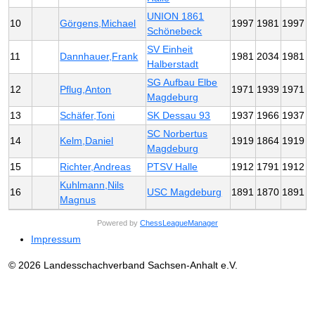
UNION 1861
10
Görgens,Michael
1997
1981
1997
Schönebeck
SV Einheit
11
Dannhauer,Frank
1981
2034
1981
Halberstadt
SG Aufbau Elbe
12
Pflug,Anton
1971
1939
1971
Magdeburg
13
Schäfer,Toni
SK Dessau 93
1937
1966
1937
SC Norbertus
14
Kelm,Daniel
1919
1864
1919
Magdeburg
15
Richter,Andreas
PTSV Halle
1912
1791
1912
Kuhlmann,Nils
16
USC Magdeburg
1891
1870
1891
Magnus
Powered by
ChessLeagueManager
Impressum
© 2026 Landesschachverband Sachsen-Anhalt e.V.