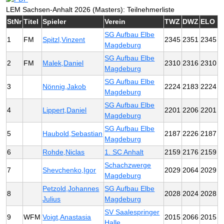
LEM Sachsen-Anhalt 2026 (Masters): Teilnehmerliste
StNr
Titel
Spieler
Verein
TWZ
DWZ
ELO
SG Aufbau Elbe
1
FM
Spitzl,Vinzent
2345
2351
2345
Magdeburg
SG Aufbau Elbe
2
FM
Malek,Daniel
2310
2316
2310
Magdeburg
SG Aufbau Elbe
3
Nönnig,Jakob
2224
2183
2224
Magdeburg
SG Aufbau Elbe
4
Lippert,Daniel
2201
2206
2201
Magdeburg
SG Aufbau Elbe
5
Haubold,Sebastian
2187
2226
2187
Magdeburg
6
Rohde,Niclas
1. SC Anhalt
2159
2176
2159
Schachzwerge
7
Shevchenko,Igor
2029
2064
2029
Magdeburg
Petzold,Johannes
SG Aufbau Elbe
8
2028
2024
2028
Julius
Magdeburg
SV Saalespringer
9
WFM
Voigt,Anastasia
2015
2066
2015
Halle