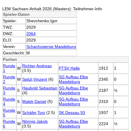
LEM Sachsen-Anhalt 2026 (Masters): Teilnehmer-Info
Spieler-Daten
Spieler:
Shevchenko,Igor
TWZ:
2029
DWZ:
2064
ELO:
2029
Verein:
Schachzwerge Magdeburg
Geschlecht:
M
Partien
Runde
Richter,Andreas
W
PTSV Halle
1912
1
1
(3.5)
Runde
SG Aufbau Elbe
W
Spitzl,Vinzent
(6)
2345
0
2
Magdeburg
Runde
Haubold,Sebastian
SG Aufbau Elbe
S
2187
½
3
(4)
Magdeburg
Runde
SG Aufbau Elbe
S
Malek,Daniel
(5)
2310
0
4
Magdeburg
Runde
W
Schäfer,Toni
(2.5)
SK Dessau 93
1937
1
5
Runde
Nönnig,Jakob
SG Aufbau Elbe
W
2224
½
6
(3.5)
Magdeburg