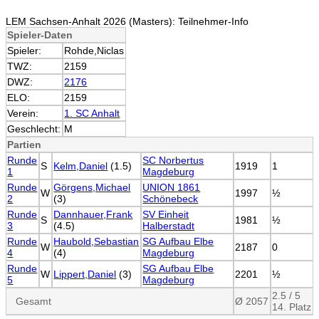
LEM Sachsen-Anhalt 2026 (Masters): Teilnehmer-Info
Spieler-Daten
Spieler:
Rohde,Niclas
TWZ:
2159
DWZ:
2176
ELO:
2159
Verein:
1. SC Anhalt
Geschlecht:
M
Partien
Runde
SC Norbertus
S
Kelm,Daniel
(1.5)
1919
1
1
Magdeburg
Runde
Görgens,Michael
UNION 1861
W
1997
½
2
(3)
Schönebeck
Runde
Dannhauer,Frank
SV Einheit
S
1981
½
3
(4.5)
Halberstadt
Runde
Haubold,Sebastian
SG Aufbau Elbe
W
2187
0
4
(4)
Magdeburg
Runde
SG Aufbau Elbe
W
Lippert,Daniel
(3)
2201
½
5
Magdeburg
2.5 / 5
Gesamt
Ø 2057
14. Platz