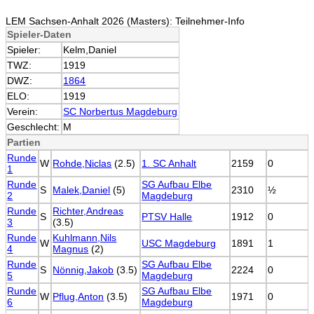
LEM Sachsen-Anhalt 2026 (Masters): Teilnehmer-Info
Spieler-Daten
Spieler:
Kelm,Daniel
TWZ:
1919
DWZ:
1864
ELO:
1919
Verein:
SC Norbertus Magdeburg
Geschlecht:
M
Partien
Runde
W
Rohde,Niclas
(2.5)
1. SC Anhalt
2159
0
1
Runde
SG Aufbau Elbe
S
Malek,Daniel
(5)
2310
½
2
Magdeburg
Runde
Richter,Andreas
S
PTSV Halle
1912
0
3
(3.5)
Runde
Kuhlmann,Nils
W
USC Magdeburg
1891
1
4
Magnus
(2)
Runde
SG Aufbau Elbe
S
Nönnig,Jakob
(3.5)
2224
0
5
Magdeburg
Runde
SG Aufbau Elbe
W
Pflug,Anton
(3.5)
1971
0
6
Magdeburg