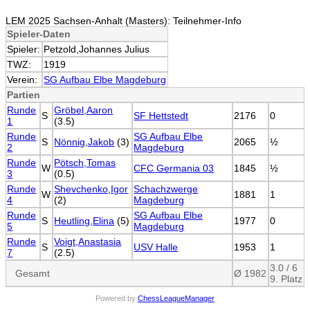
LEM 2025 Sachsen-Anhalt (Masters): Teilnehmer-Info
Spieler-Daten
Spieler:
Petzold,Johannes Julius
TWZ:
1919
Verein:
SG Aufbau Elbe Magdeburg
Partien
Runde
Gröbel,Aaron
S
SF Hettstedt
2176
0
1
(3.5)
Runde
SG Aufbau Elbe
S
Nönnig,Jakob
(3)
2065
½
2
Magdeburg
Runde
Pötsch,Tomas
W
CFC Germania 03
1845
½
3
(0.5)
Runde
Shevchenko,Igor
Schachzwerge
W
1881
1
4
(2)
Magdeburg
Runde
SG Aufbau Elbe
S
Heutling,Elina
(5)
1977
0
5
Magdeburg
Runde
Voigt,Anastasia
S
USV Halle
1953
1
7
(2.5)
3.0 / 6
Gesamt
Ø 1982
9. Platz
Powered by
ChessLeagueManager