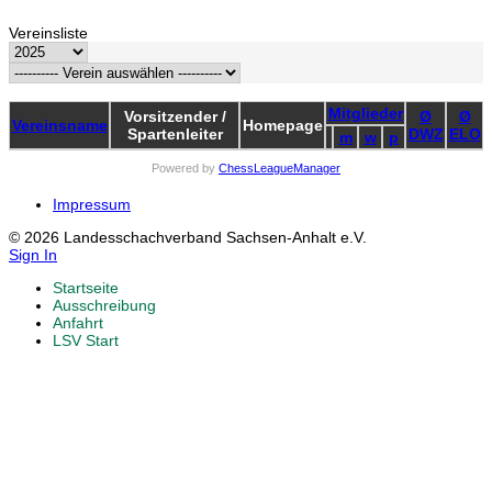
Vereinsliste
Mitglieder
Vorsitzender /
Ø
Ø
Vereinsname
Homepage
Spartenleiter
DWZ
ELO
m
w
p
Powered by
ChessLeagueManager
Impressum
© 2026 Landesschachverband Sachsen-Anhalt e.V.
Sign In
Startseite
Ausschreibung
Anfahrt
LSV Start