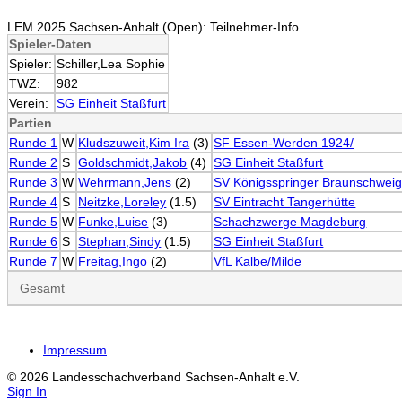
LEM 2025 Sachsen-Anhalt (Open): Teilnehmer-Info
Spieler-Daten
Spieler:
Schiller,Lea Sophie
TWZ:
982
Verein:
SG Einheit Staßfurt
Partien
Runde 1
W
Kludszuweit,Kim Ira
(3)
SF Essen-Werden 1924/
Runde 2
S
Goldschmidt,Jakob
(4)
SG Einheit Staßfurt
Runde 3
W
Wehrmann,Jens
(2)
SV Königsspringer Braunschwei
Runde 4
S
Neitzke,Loreley
(1.5)
SV Eintracht Tangerhütte
Runde 5
W
Funke,Luise
(3)
Schachzwerge Magdeburg
Runde 6
S
Stephan,Sindy
(1.5)
SG Einheit Staßfurt
Runde 7
W
Freitag,Ingo
(2)
VfL Kalbe/Milde
Gesamt
Impressum
© 2026 Landesschachverband Sachsen-Anhalt e.V.
Sign In