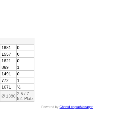
1681
0
1557
0
g
1621
0
869
1
1491
0
772
1
1671
½
2.5 / 7
Ø 1380
52. Platz
Powered by
ChessLeagueManager