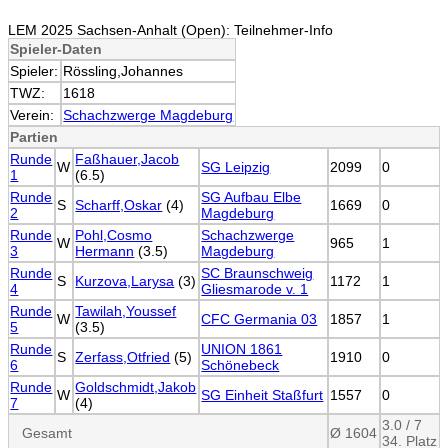
LEM 2025 Sachsen-Anhalt (Open): Teilnehmer-Info
Spieler-Daten
Spieler:
Rössling,Johannes
TWZ:
1618
Verein:
Schachzwerge Magdeburg
Partien
Runde
Faßhauer,Jacob
W
SG Leipzig
2099
0
1
(6.5)
Runde
SG Aufbau Elbe
S
Scharff,Oskar
(4)
1669
0
2
Magdeburg
Runde
Pohl,Cosmo
Schachzwerge
W
965
1
3
Hermann
(3.5)
Magdeburg
Runde
SC Braunschweig
S
Kurzova,Larysa
(3)
1172
1
4
Gliesmarode v. 1
Runde
Tawilah,Youssef
W
CFC Germania 03
1857
1
5
(3.5)
Runde
UNION 1861
S
Zerfass,Otfried
(5)
1910
0
6
Schönebeck
Runde
Goldschmidt,Jakob
W
SG Einheit Staßfurt
1557
0
7
(4)
3.0 / 7
Gesamt
Ø 1604
34. Platz