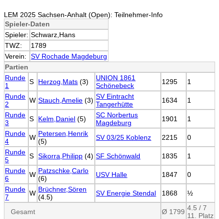
LEM 2025 Sachsen-Anhalt (Open): Teilnehmer-Info
Spieler-Daten
Spieler:
Schwarz,Hans
TWZ:
1789
Verein:
SV Rochade Magdeburg
Partien
Runde
UNION 1861
S
Herzog,Mats
(3)
1295
1
1
Schönebeck
Runde
SV Eintracht
W
Stauch,Amelie
(3)
1634
1
2
Tangerhütte
Runde
SC Norbertus
S
Kelm,Daniel
(5)
1901
1
3
Magdeburg
Runde
Petersen,Henrik
W
SV 03/25 Koblenz
2215
0
4
(5)
Runde
S
Sikorra,Philipp
(4)
SF Schönwald
1835
1
5
Runde
Patzschke,Carlo
W
USV Halle
1847
0
6
(6)
Runde
Brüchner,Sören
W
SV Energie Stendal
1868
½
7
(4.5)
4.5 / 7
Gesamt
Ø 1799
11. Platz