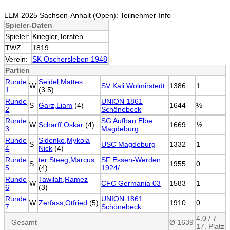
LEM 2025 Sachsen-Anhalt (Open): Teilnehmer-Info
Spieler-Daten
Spieler:
Kriegler,Torsten
TWZ:
1819
Verein:
SK Oschersleben 1948
Partien
Runde
Seidel,Mattes
W
SV Kali Wolmirstedt
1386
1
1
(3.5)
Runde
UNION 1861
S
Garz,Liam
(4)
1644
½
2
Schönebeck
Runde
SG Aufbau Elbe
W
Scharff,Oskar
(4)
1669
½
3
Magdeburg
Runde
Sidenko,Mykola
S
USC Magdeburg
1332
1
4
Nick
(4)
Runde
ter Steeg,Marcus
SF Essen-Werden
S
1955
0
5
(4)
1924/
Runde
Tawilah,Ramez
W
CFC Germania 03
1583
1
6
(3)
Runde
UNION 1861
W
Zerfass,Otfried
(5)
1910
0
7
Schönebeck
4.0 / 7
Gesamt
Ø 1639
17. Platz