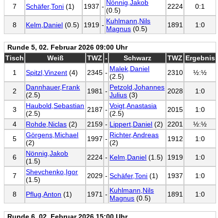
Nönnig,Jakob
7
Schäfer,Toni
(1)
1937
-
2224
0:1
(0.5)
Kuhlmann,Nils
8
Kelm,Daniel
(0.5)
1919
-
1891
1:0
Magnus
(0.5)
Runde 5, 02. Februar 2026 09:00 Uhr
Tisch
Weiß
TWZ
-
Schwarz
TWZ
Ergebnis
Malek,Daniel
1
Spitzl,Vinzent
(4)
2345
-
2310
½:½
(2.5)
Dannhauer,Frank
Petzold,Johannes
2
1981
-
2028
1:0
(2.5)
Julius
(3)
Haubold,Sebastian
Voigt,Anastasia
3
2187
-
2015
1:0
(2.5)
(2.5)
4
Rohde,Niclas
(2)
2159
-
Lippert,Daniel
(2)
2201
½:½
Görgens,Michael
Richter,Andreas
5
1997
-
1912
1:0
(2)
(2)
Nönnig,Jakob
6
2224
-
Kelm,Daniel
(1.5)
1919
1:0
(1.5)
Shevchenko,Igor
7
2029
-
Schäfer,Toni
(1)
1937
1:0
(1.5)
Kuhlmann,Nils
8
Pflug,Anton
(1)
1971
-
1891
1:0
Magnus
(0.5)
Runde 6, 02. Februar 2026 15:00 Uhr