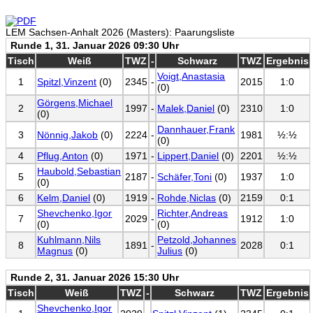
LEM Sachsen-Anhalt 2026 (Masters): Paarungsliste
Runde 1, 31. Januar 2026 09:30 Uhr
Tisch
Weiß
TWZ
-
Schwarz
TWZ
Ergebnis
Voigt,Anastasia
1
Spitzl,Vinzent
(0)
2345
-
2015
1:0
(0)
Görgens,Michael
2
1997
-
Malek,Daniel
(0)
2310
1:0
(0)
Dannhauer,Frank
3
Nönnig,Jakob
(0)
2224
-
1981
½:½
(0)
4
Pflug,Anton
(0)
1971
-
Lippert,Daniel
(0)
2201
½:½
Haubold,Sebastian
5
2187
-
Schäfer,Toni
(0)
1937
1:0
(0)
6
Kelm,Daniel
(0)
1919
-
Rohde,Niclas
(0)
2159
0:1
Shevchenko,Igor
Richter,Andreas
7
2029
-
1912
1:0
(0)
(0)
Kuhlmann,Nils
Petzold,Johannes
8
1891
-
2028
0:1
Magnus
(0)
Julius
(0)
Runde 2, 31. Januar 2026 15:30 Uhr
Tisch
Weiß
TWZ
-
Schwarz
TWZ
Ergebnis
Shevchenko,Igor