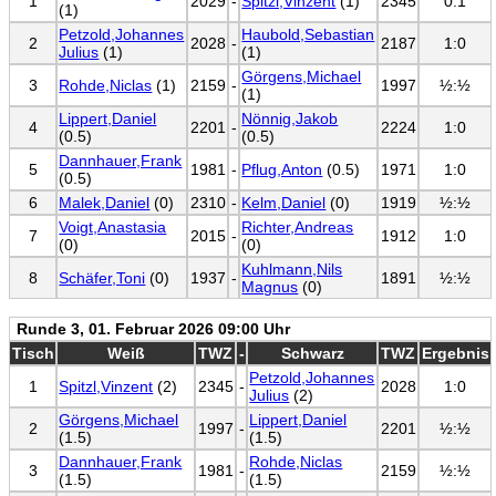
1
2029
-
Spitzl,Vinzent
(1)
2345
0:1
(1)
Petzold,Johannes
Haubold,Sebastian
2
2028
-
2187
1:0
Julius
(1)
(1)
Görgens,Michael
3
Rohde,Niclas
(1)
2159
-
1997
½:½
(1)
Lippert,Daniel
Nönnig,Jakob
4
2201
-
2224
1:0
(0.5)
(0.5)
Dannhauer,Frank
5
1981
-
Pflug,Anton
(0.5)
1971
1:0
(0.5)
6
Malek,Daniel
(0)
2310
-
Kelm,Daniel
(0)
1919
½:½
Voigt,Anastasia
Richter,Andreas
7
2015
-
1912
1:0
(0)
(0)
Kuhlmann,Nils
8
Schäfer,Toni
(0)
1937
-
1891
½:½
Magnus
(0)
Runde 3, 01. Februar 2026 09:00 Uhr
Tisch
Weiß
TWZ
-
Schwarz
TWZ
Ergebnis
Petzold,Johannes
1
Spitzl,Vinzent
(2)
2345
-
2028
1:0
Julius
(2)
Görgens,Michael
Lippert,Daniel
2
1997
-
2201
½:½
(1.5)
(1.5)
Dannhauer,Frank
Rohde,Niclas
3
1981
-
2159
½:½
(1.5)
(1.5)