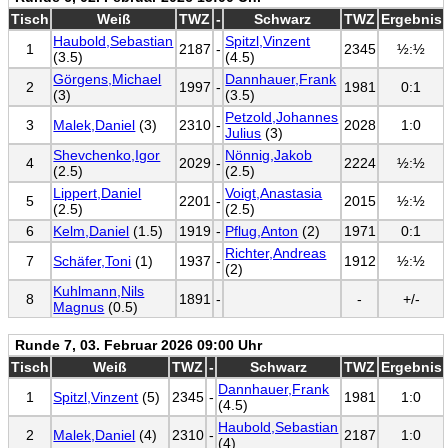
Tisch
Weiß
TWZ
-
Schwarz
TWZ
Ergebnis
Haubold,Sebastian
Spitzl,Vinzent
1
2187
-
2345
½:½
(3.5)
(4.5)
Görgens,Michael
Dannhauer,Frank
2
1997
-
1981
0:1
(3)
(3.5)
Petzold,Johannes
3
Malek,Daniel
(3)
2310
-
2028
1:0
Julius
(3)
Shevchenko,Igor
Nönnig,Jakob
4
2029
-
2224
½:½
(2.5)
(2.5)
Lippert,Daniel
Voigt,Anastasia
5
2201
-
2015
½:½
(2.5)
(2.5)
6
Kelm,Daniel
(1.5)
1919
-
Pflug,Anton
(2)
1971
0:1
Richter,Andreas
7
Schäfer,Toni
(1)
1937
-
1912
½:½
(2)
Kuhlmann,Nils
8
1891
-
-
+/-
Magnus
(0.5)
Runde 7, 03. Februar 2026 09:00 Uhr
Tisch
Weiß
TWZ
-
Schwarz
TWZ
Ergebnis
Dannhauer,Frank
1
Spitzl,Vinzent
(5)
2345
-
1981
1:0
(4.5)
Haubold,Sebastian
2
Malek,Daniel
(4)
2310
-
2187
1:0
(4)