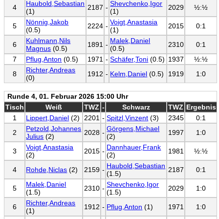
Haubold,Sebastian
Shevchenko,Igor
4
2187
-
2029
½:½
(1)
(1)
Nönnig,Jakob
Voigt,Anastasia
5
2224
-
2015
0:1
(0.5)
(1)
Kuhlmann,Nils
Malek,Daniel
6
1891
-
2310
0:1
Magnus
(0.5)
(0.5)
7
Pflug,Anton
(0.5)
1971
-
Schäfer,Toni
(0.5)
1937
½:½
Richter,Andreas
8
1912
-
Kelm,Daniel
(0.5)
1919
1:0
(0)
Runde 4, 01. Februar 2026 15:00 Uhr
Tisch
Weiß
TWZ
-
Schwarz
TWZ
Ergebnis
1
Lippert,Daniel
(2)
2201
-
Spitzl,Vinzent
(3)
2345
0:1
Petzold,Johannes
Görgens,Michael
2
2028
-
1997
1:0
Julius
(2)
(2)
Voigt,Anastasia
Dannhauer,Frank
3
2015
-
1981
½:½
(2)
(2)
Haubold,Sebastian
4
Rohde,Niclas
(2)
2159
-
2187
0:1
(1.5)
Malek,Daniel
Shevchenko,Igor
5
2310
-
2029
1:0
(1.5)
(1.5)
Richter,Andreas
6
1912
-
Pflug,Anton
(1)
1971
1:0
(1)